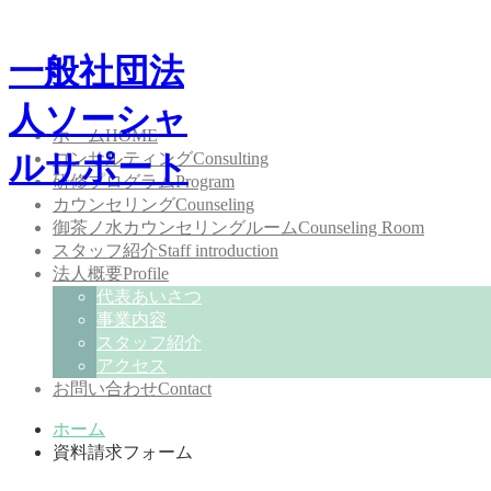
一般社団法
人ソーシャ
ホーム
HOME
ルサポート
コンサルティング
Consulting
研修プログラム
Program
カウンセリング
Counseling
御茶ノ水カウンセリングルーム
Counseling Room
スタッフ紹介
Staff introduction
法人概要
Profile
代表あいさつ
事業内容
スタッフ紹介
アクセス
お問い合わせ
Contact
ホーム
資料請求フォーム